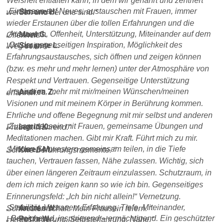
Weisheit entfalten kann, in dem wir genährt und zentriert
Einlassen auf Neues, austauschen mit Frauen, immer
Simone H.
werden und bei uns sind.
wieder Erstaunen über die tollen Erfahrungen und die
Austausch, Offenheit, Unterstützung, Miteinander auf dem
Moni G.
Offenheit.
Ort der gegenseitigen Inspiration, Möglichkeit des
Susanne L.
Weg sein.
Erfahrungsaustausches, sich öffnen und zeigen können
(bzw. es mehr und mehr lernen) unter der Atmosphäre von
Respekt und Vertrauen. Gegenseitige Unterstützung
Inspiration, mehr mit mir/meinen Wünschen/meinen
Andrea Z.
erfahren.
Visionen und mit meinem Körper in Berührung kommen.
Ehrliche und offene Begegnung mit mir selbst und anderen
Zusammensein mit Frauen, gemeinsame Übungen und
Ingrid K.
Frauen. Nährend.
Meditationen machen. Gibt mir Kraft. Führt mich zu mir.
Mit den Schwestern gemeinsam teilen, in die Tiefe
Karen M.
Schöne Berührungsmomente.
tauchen, Vertrauen fassen, Nähe zulassen. Wichtig, sich
über einen längeren Zeitraum einzulassen. Schutzraum, in
dem ich mich zeigen kann so wie ich bin. Gegenseitiges
Erinnerungsfeld: „Ich bin nicht allein!“ Vernetzung.
Stabilität, Vertrauen, Erfahrung, Tiefe, Miteinander,
Andrea W.
Schwesternschaft. Mein Frausein feiern.
Bereichernd, inspirierend – ermächtigend. Ein geschützter
Petra W.
Herausforderung, Selbsterfahrung, Nähe.