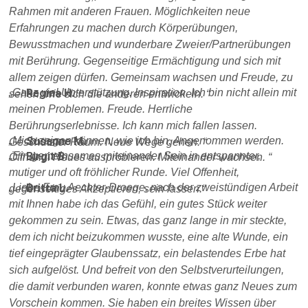
Rahmen mit anderen Frauen. Möglichkeiten neue
Erfahrungen zu machen durch Körperübungen,
Bewusstmachen und wunderbare Zweier/Partnerübungen
mit Berührung. Gegenseitige Ermächtigung und sich mit
allem zeigen dürfen. Gemeinsam wachsen und Freude, zu
Ganz viel Unterstützung. Inspiration. Ich bin nicht allein mit
Regina H.
sehen, wie sich die anderen entwickeln.
meinen Problemen. Freude. Herrliche
Berührungserlebnisse. Ich kann mich fallen lassen.
Mich zeigen können, wie ich bin. Angenommen werden.
Susanne M.
Geschützter Raum. Neue Wege gehen.
Ein gemeinsames miteinander Sein in entspannter,
Birgit B.
Öffnung. Neues ausprobieren. Miteinander wachsen.
mutiger und oft fröhlicher Runde. Viel Offenheit,
Liebe Frau Aechter-Droege, nach der zweistündigen Arbeit
Britta L.
gegenseitiges Akzeptieren, sein lassen.
mit Ihnen habe ich das Gefühl, ein gutes Stück weiter
gekommen zu sein. Etwas, das ganz lange in mir steckte,
dem ich nicht beizukommen wusste, eine alte Wunde, ein
tief eingeprägter Glaubenssatz, ein belastendes Erbe hat
sich aufgelöst. Und befreit von den Selbstverurteilungen,
die damit verbunden waren, konnte etwas ganz Neues zum
Vorschein kommen. Sie haben ein breites Wissen über