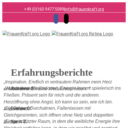
+49 (0)160 9477 5089
|
info@frauenkraft.org
Facebook
Email
Erfahrungsberichte
Inspiration. Endlich in vertrautem Rahmen mein Herz
Wunderbare Meditationen. Energie kommt spielerisch ins
Susanne S.
entdecken und meine Weiblichkeit leben.
Fließen. Präsent sein für mich und die anderen.
Herzöffnung ohne Angst. Ich kann so sein, wie ich bin.
Ein Ort zum Durchatmen, Fallenlassen mit
Eveline O.
Inspirierend.
Gleichgesinnten, sich öffnen ohne Netz und doppelten
Ein geschützter Raum, in dem die weibliche Energie ihre
Karin Z.
Boden.