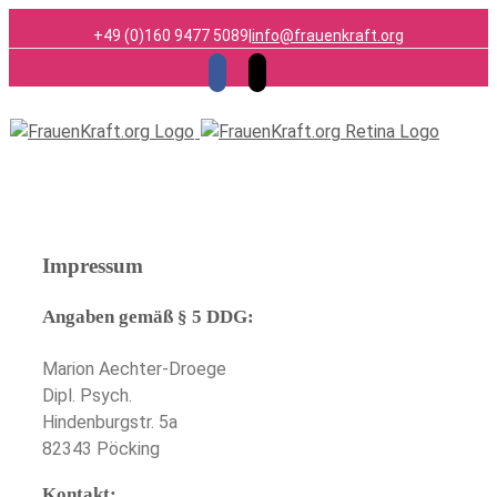
+49 (0)160 9477 5089
|
info@frauenkraft.org
Facebook
Email
Impressum
Angaben gemäß § 5 DDG:
Marion Aechter-Droege
Dipl. Psych.
Hindenburgstr. 5a
82343 Pöcking
Kontakt: