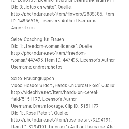
ID: 2888385, Licensor’s Author Username: aruns911
Bild 3: „lotus on white“, Quelle:
http://photodune.net/item/flowers/2888385, Item
ID: 14856616, Licensor’s Author Username:
Angelstorm
Seite: Coaching für Frauen
Bild 1: „freedom-woman-license“, Quelle:
http://photodune.net/item/freedom-
woman/447495, Item ID: 447495, Licensor’s Author
Username: andresrphotos
Seite: Frauengruppen
Video Header Slider: „Hands On Cereal Field“ Quelle:
http://videohive.net/item/hands-on-cereal-
field/5151177, Licensor’s Author
Username: Dreamfootage, Clip ID: 5151177
Bild 1: „Rose Petals“, Quelle:
http://photodune.net/item/rose-petals/3294191,
Item ID: 3294191, Licensor’s Author Username: Ale-